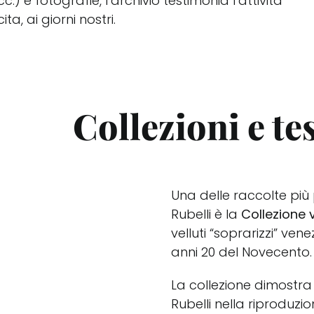
cc.) e fotografie, l’archivio testimonia l’attività
ta, ai giorni nostri.
Collezioni e te
Una delle raccolte più 
Rubelli è la
Collezione v
velluti “soprarizzi” vene
anni 20 del Novecento.
La collezione dimostra
Rubelli nella riproduzi