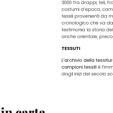
3000 fra drappi, teli, f
costumi d’epoca, campi
tessili provenienti da 
cronologico che va dal
testimonia la storia d
anche orientale, prec
TESSUTI
L’archivio della tessitu
campioni tessili
è l’imm
dagli inizi del secolo sc
in carta