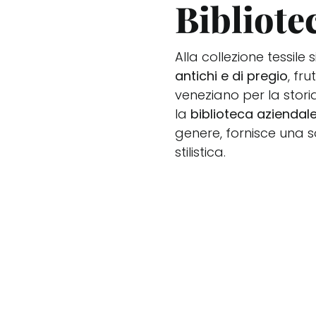
Bibliote
Alla collezione tessil
antichi e
di pregio
, fr
veneziano per la storia
la
biblioteca aziendal
genere, fornisce una s
stilistica.