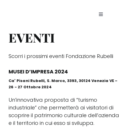
Skip
to
Toggle
content
Navigation
La Fo
EVENTI
Proge
Scorri i prossimi eventi Fondazione Rubelli
Patri
MUSEI D’IMPRESA 2024
Ca' Pisani Rubelli, S. Marco, 3393, 30124 Venezia VE –
Storie
26 - 27 Ottobre 2024
Un’innovativa proposta di “turismo
Visita
industriale” che permetterà ai visitatori di
scoprire il patrimonio culturale dell’azienda
e il territorio in cui esso si sviluppa.
News 