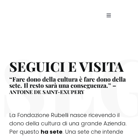
Skip
to
Toggle
content
Navigation
La Fo
SE
Proge
SEGUICI E VISITA
Patri
“
Fare dono della cultura è fare dono della
sete. Il resto sarà una conseguenza.
” –
ANTOINE DE SAINT-EXUPERY
Storie
Visita
La Fondazione Rubelli nasce ricevendo il
dono della cultura di una grande Azienda.
Per questo
ha sete
. Una sete che intende
News 