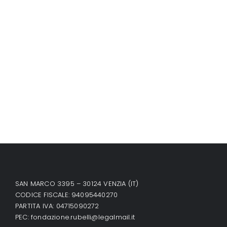
SAN MARCO 3395 – 30124 VENZIA (IT)
CODICE FISCALE: 94095440270
PARTITA IVA: 04715090272
PEC:
fondazione.rubelli@legalmail.it