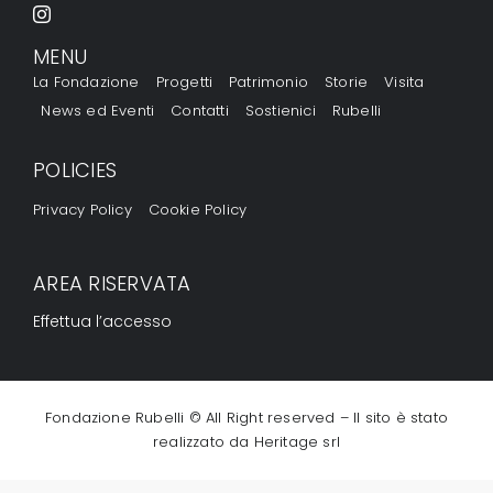
MENU
La Fondazione
Progetti
Patrimonio
Storie
Visita
News ed Eventi
Contatti
Sostienici
Rubelli
POLICIES
Privacy Policy
Cookie Policy
AREA RISERVATA
Effettua l’accesso
Fondazione Rubelli © All Right reserved – Il sito è stato
realizzato da
Heritage srl