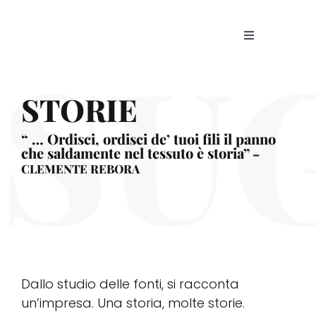
Skip
to
SU
Toggle
content
Navigation
La Fo
STORIE
Proge
“ … Ordisci, ordisci de’ tuoi fili il panno
che saldamente nel tessuto è storia”
–
Patri
CLEMENTE REBORA
Storie
Visita
Dallo studio delle fonti, si racconta
un’impresa. Una storia, molte storie.
News 