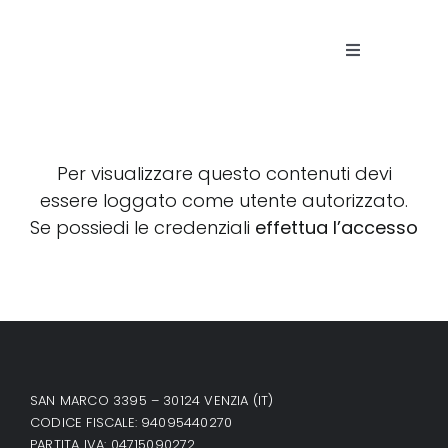
Skip
to
Toggle
content
Navigation
La Fo
Proge
Per visualizzare questo contenuti devi
essere loggato come utente autorizzato.
Se possiedi le credenziali
effettua l’accesso
Patri
Storie
Visita
SAN MARCO 3395 – 30124 VENZIA (IT)
CODICE FISCALE: 94095440270
News 
PARTITA IVA: 04715090272