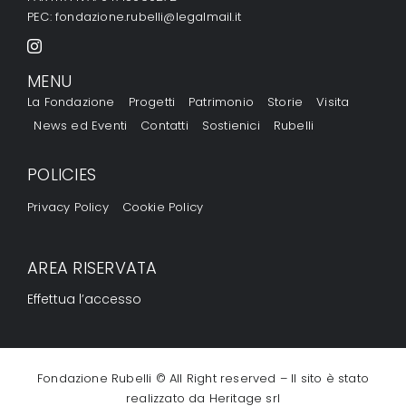
PEC:
fondazione.rubelli@legalmail.it
Conta
MENU
La Fondazione
Progetti
Patrimonio
Storie
Visita
Sostie
News ed Eventi
Contatti
Sostienici
Rubelli
Rubell
POLICIES
Privacy Policy
Cookie Policy
AREA RISERVATA
Effettua l’accesso
Fondazione Rubelli © All Right reserved – Il sito è stato
realizzato da
Heritage srl