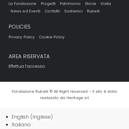
La Fondazione
Progetti
Patrimonio
Storie
Visita
News ed Eventi
Contatti
Sostienici
Rubelli
Conta
POLICIES
Sostie
Privacy Policy
Cookie Policy
Rubell
AREA RISERVATA
Effettua l’accesso
Fondazione Rubelli © All Right reserved – Il sito è stato
realizzato da
Heritage srl
English
(
Inglese
)
Italiano