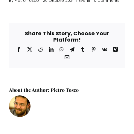
By
Pietro Tosco
|
20 Ottobre 2024
|
Eventi
|
0 Comments
Share This Story, Choose Your
Platform!
Facebook
X
Reddit
LinkedIn
WhatsApp
Telegram
Tumblr
Pinterest
Vk
Xing
Email
About the Author:
Pietro Tosco