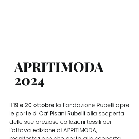
Conta
Sostie
Rubell
APRITIMODA
2024
Il
19 e 20 ottobre
la Fondazione Rubelli apre
le porte di
Ca’ Pisani Rubelli
alla scoperta
delle sue preziose collezioni tessili per
l’ottava edizione di APRITIMODA,
manifestazione che porta alla scoperta